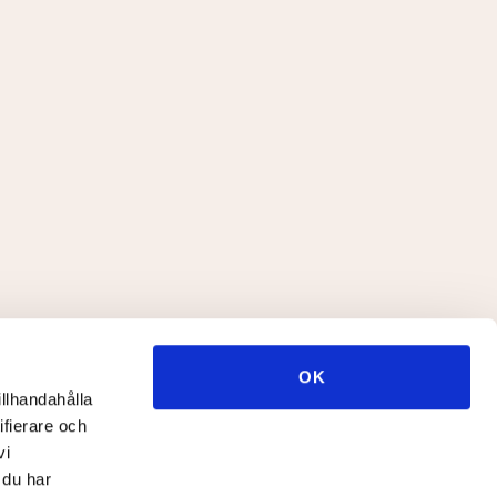
OK
illhandahålla
ifierare och
vi
 du har